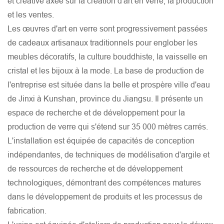
et créative axée sur la création d'art en verre, la production
angles.
et les ventes.
Spécifications de taille
Les œuvres d'art en verre sont progressivement passées
Prenant pleinement compte des besoins des différents
de cadeaux artisanaux traditionnels pour englober les
consommateurs, nos anneaux offrent une variété de tailles de
meubles décoratifs, la culture bouddhiste, la vaisselle en
main, de délicate et de petite à grande et large, pour s'assurer
cristal et les bijoux à la mode. La base de production de
que chaque client peut trouver la taille idéale qui s'adapte au
l'entreprise est située dans la belle et prospère ville d'eau
doigt et est confortable à porter afin que cette bague en verre en
de Jinxi à Kunshan, province du Jiangsu. Il présente un
cristal coupé unique soit parfaitement correspond parfaitement
espace de recherche et de développement pour la
à votre forme et devient un accessoire puissant pour vous pour
production de verre qui s'étend sur 35 000 mètres carrés.
montrer votre personnalité et votre goût.
L'installation est équipée de capacités de conception
indépendantes, de techniques de modélisation d'argile et
de ressources de recherche et de développement
technologiques, démontrant des compétences matures
dans le développement de produits et les processus de
fabrication.