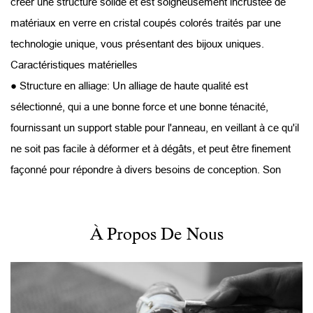
créer une structure solide et est soigneusement incrustée de
matériaux en verre en cristal coupés colorés traités par une
technologie unique, vous présentant des bijoux uniques.
Caractéristiques matérielles
● Structure en alliage: Un alliage de haute qualité est
sélectionné, qui a une bonne force et une bonne ténacité,
fournissant un support stable pour l'anneau, en veillant à ce qu'il
ne soit pas facile à déformer et à dégâts, et peut être finement
façonné pour répondre à divers besoins de conception. Son
lustre métallique complète le verre en cristal coloré, mettant en
évidence la texture globale de l'anneau.
À Propos De Nous
● Matériau en verre cristallin coloré: différent des matériaux
cristallins ordinaires, nos matériaux cristallins sont fusionnés
par tir à haute température. Les cristaux de différentes couleurs
se mélangent à des températures élevées pour former une