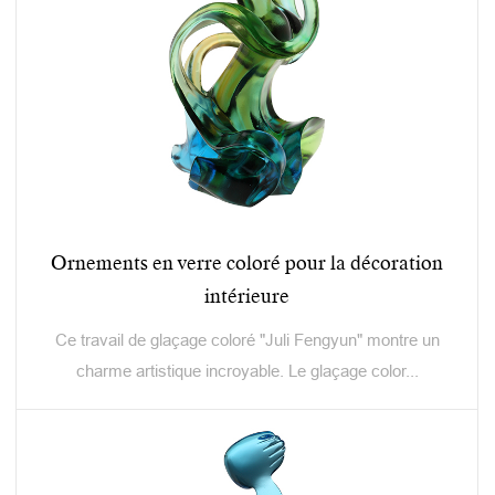
Ornements en verre coloré pour la décoration
intérieure
Ce travail de glaçage coloré "Juli Fengyun" montre un
charme artistique incroyable. Le glaçage color...