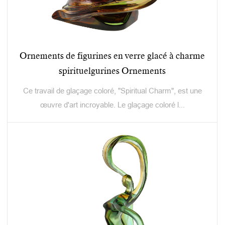
Ornements de figurines en verre glacé à charme
spirituelgurines Ornements
Ce travail de glaçage coloré, "Spiritual Charm", est une
œuvre d'art incroyable. Le glaçage coloré l...