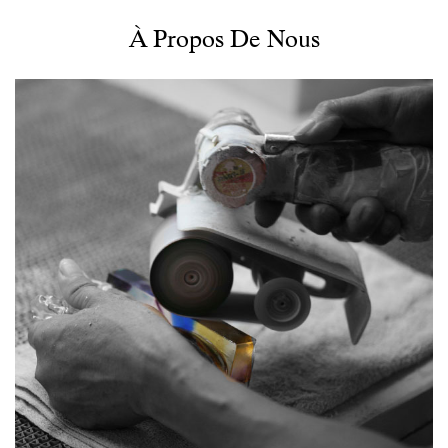
un récipient de lumière, et la fusion exquise de l'effet de
À Propos De Nous
perspective de l'œuvre et la réfraction de la lumière est un coup
de génie. Lorsque la lumière rencontre le verre, il ne suit plus un
seul chemin de propagation, mais se précipite et se réfracte à
l'intérieur du verre, se divise et les agrégats pour former des
effets de lumière et d'ombre complexes. Ces lumières et
ombres sont brillantes ou sombres, rassemblées ou
dispersées, tout comme les pensées concrètes au cœur du
cœur du Créateur, ils disent silencieusement la pensée
profonde et le sens riche derrière les œuvres.
Une telle série d'œuvres a sans aucun doute une valeur
artistique extrêmement élevée et une signification de la
collection. Immergez-vous dans cette atmosphère artistique
abstraite et ressentez le charme unique et le choc spirituel
apporté par l'art du verre.