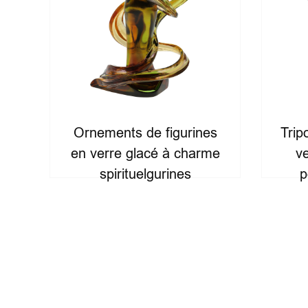
Ornements de figurines
Trip
n
en verre glacé à charme
v
spirituelgurines
p
Ornements