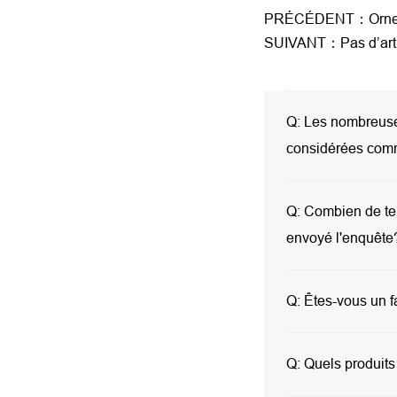
PRÉCÉDENT：Ornements
SUIVANT：Pas d’arti
Q:
Les nombreuses
considérées com
Q:
Combien de tem
envoyé l'enquête
Q:
Êtes-vous un f
Q:
Quels produits