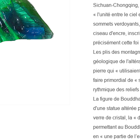
Sichuan-Chongqing, le
« l'unité entre le ci
sommets verdoyants, 
ciseau d'encre, inscri
précisément cette fo
Les plis des montagnes
géologique de l'altér
pierre qui « utilisai
faire primordial de 
rythmique des reliefs 
La figure de Bouddha 
d'une statue altérée p
verre de cristal, la «
permettant au Bouddh
en « une partie de l’