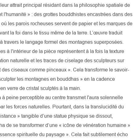
ur attrait principal résidant dans la philosophie spatiale de
el et l'humanité » : des grottes bouddhistes encastrées dans des
où les parois rocheuses servent de papier et les marques de
vant la foi dans le tissu même de la terre. L’œuvre traduit
i à travers le langage formel des montagnes superposées.
 à l'intérieur de la pièce représentent à la fois la texture
ation naturelle et les traces de ciselage des sculpteurs sur
ent des ciseaux comme pinceaux ». Cela transforme le savoir-
« sculpter les montagnes en bouddhas » en la cadence
en verre de cristal sculptés à la main.
à peine perceptible au centre transmet l'aura solennelle
ar les forces naturelles. Pourtant, dans la translucidité du
 distance » tangible d’une statue physique se dissout,
a de se transformer d’une « icône de vénération humaine »
essence spirituelle du paysage ». Cela fait subtilement écho