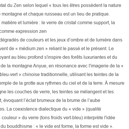
al du Zen selon lequel « tous les êtres possèdent la nature
montagne et chaque ruisseau est un lieu de pratique.
 matière et lumière : le verre de cristal comme support, la
r comme expression zen
 dégradés de couleurs et les jeux d’ombre et de lumière dans
rvent de « médium zen » reliant le passé et le présent. Le
yant au bleu profond s'inspire des forêts luxuriantes et du
e de la montagne Anyue, en résonance avec l'imagerie de la «
eu-vert » chinoise traditionnelle, utilisant les teintes de la
temple de la grotte aux rythmes du ciel et de la terre. À mesure
ne les couches de verre, les teintes se mélangent et les
nt, évoquant l’éclat brumeux de la brume de l’aube
es. La coexistence dialectique du « vide » (qualité
« couleur » du verre (tons froids vert-bleu) interprète l'idée
du bouddhisme : « le vide est forme, la forme est vide ».