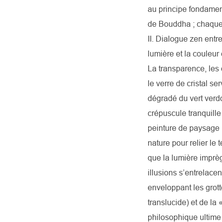
au principe fondament
de Bouddha ; chaque 
II. Dialogue zen entre
lumière et la couleu
La transparence, les
le verre de cristal se
dégradé du vert verdo
crépuscule tranquill
peinture de paysage bl
nature pour relier le 
que la lumière imprèg
illusions s’entrelace
enveloppant les grott
translucide) et de la 
philosophique ultime 